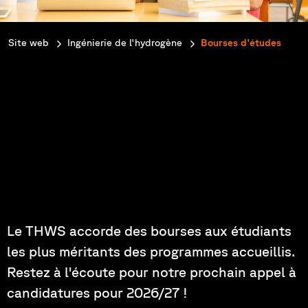
You are here:
Site web
Ingénierie de l'hydrogène
Bourses d'études
Postulez à des bourses
pour financer vos études
!
Le THWS accorde des bourses aux étudiants
les plus méritants des programmes accueillis.
Restez à l'écoute pour notre prochain appel à
candidatures pour 2026/27 !