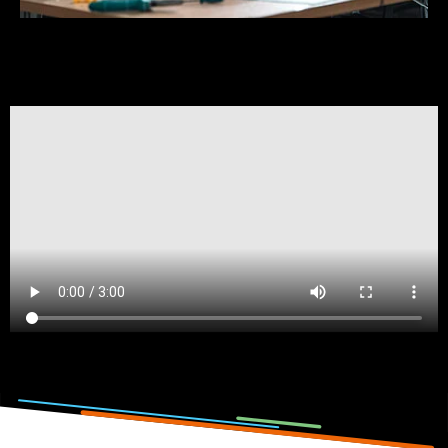
Photo : Hartung, Korder, Wagner
Vidéo par : Finn Wagner, Louis Mack & René Anderl