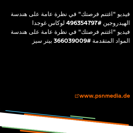
فيديو "اغتنم فرصتك" في نظرة عامة على هندسة
الهيدروجين
#496354797
لوكاس غوجدا
فيديو "اغتنم فرصتك" في نظرة عامة على هندسة
المواد المتقدمة
#366039009
بيتر سيز
التصميم والتخطيط والتنفيذ
الفني
www.psnmedia.de