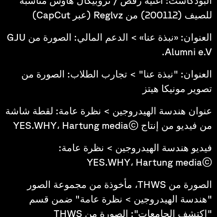
البودكاست: أغنية رقص / تروبيكال هاوس مناسبة
للصيف (200112) من Reglvz (عبر CapCut)
العنوان: «نبذة عنا» > الدعم المالي: الصورة من GJU
Alumni e.V.
العنوان: "نبذة عنا" > تجارب الطلاب: الصورة من
تصوير مونيكا هيتز
عنوان هندسة الهيدروجين > نظرة عامة: لقطة شاشة
من فيديو من إنتاج ©YES.WHY، Hartung media
فيديو هندسة الهيدروجين > نظرة عامة:
©YES.WHY، Hartung media
الصورة من THWS، مأخوذة من مجموعة الصور
"هندسة الهيدروجين > نظرة عامة" ضمن قسم
"اكتشف الجامعات": الصورة من THWS