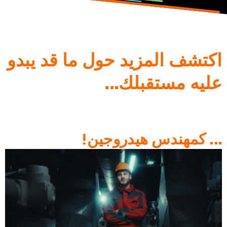
اكتشف المزيد حول ما قد يبدو
عليه مستقبلك...
... كمهندس هيدروجين!