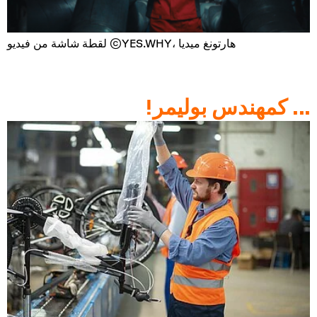
لقطة شاشة من فيديو ©YES.WHY، هارتونغ ميديا
... كمهندس بوليمر!