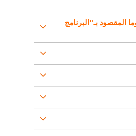
)؟ وأين سيتم تنظيمه؟ وما المقصود بـ"البرنامج