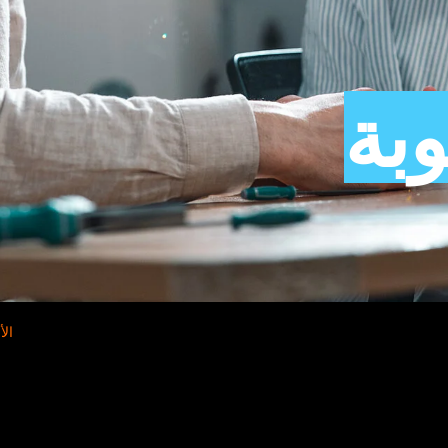
بة
الأ